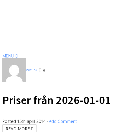
MENU
Hem
Willa
wiol.se
6
Produktinfo
Tillbehör
Förbrukningsmaterial
Galleri
Priser från 2026-01-01
Kontakt
Om oss
Posted
15th april 2014
·
Add Comment
READ MORE