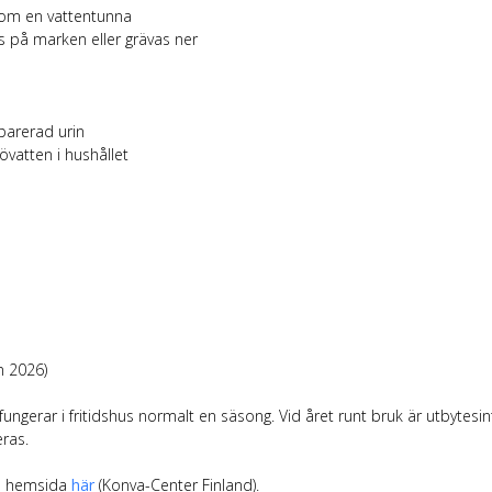
 som en vattentunna
ras på marken eller grävas ner
eparerad urin
övatten i hushållet
n 2026)
ngerar i fritidshus normalt en säsong. Vid året runt bruk är utbytesint
ras.
ns hemsida
här
(Konva-Center Finland).