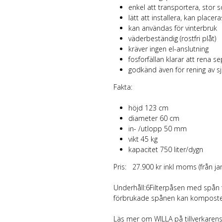
enkel att transportera, stor
lätt att installera, kan place
kan användas för vinterbruk
väderbeständig (rostfri plåt)
kräver ingen el-anslutning
fosforfällan klarar att rena s
godkänd även för rening av sj
Fakta:
höjd 123 cm
diameter 60 cm
in- /utlopp 50 mm
vikt 45 kg
kapacitet 750 liter/dygn
Pris: 27.900 kr inkl moms (från ja
Underhåll:6Filterpåsen med spån fu
förbrukade spånen kan komposte
Läs mer om WILLA på tillverkare