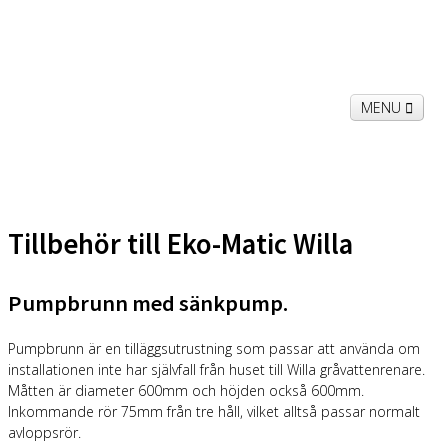
MENU
Hem
Willa
Galleri
Kontakt
Om oss
Tillbehör till Eko-Matic Willa
Pumpbrunn med sänkpump.
Pumpbrunn är en tilläggsutrustning som passar att använda om
installationen inte har självfall från huset till Willa gråvattenrenare.
Måtten är diameter 600mm och höjden också 600mm.
Inkommande rör 75mm från tre håll, vilket alltså passar normalt
avloppsrör.